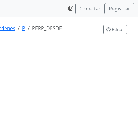
Conectar
Registrar
rdenes
P
PERP_DESDE
Editar