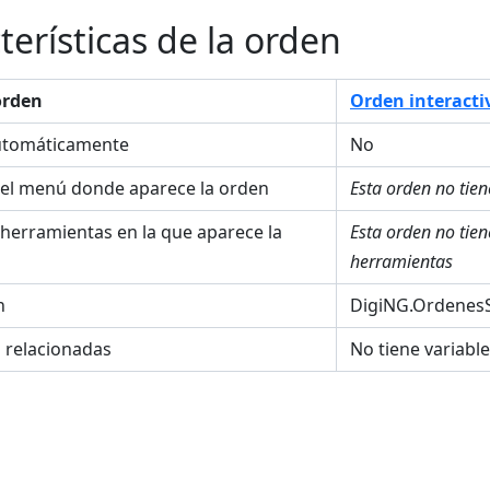
terísticas de la orden
orden
Orden interacti
utomáticamente
No
el menú donde aparece la orden
Esta orden no tie
 herramientas en la que aparece la
Esta orden no tie
herramientas
n
DigiNG.OrdenesS
s relacionadas
No tiene variabl