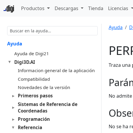
Productos
Descargas
Tienda
Licencias
Ayuda
D
Ayuda
PER
Ayuda de Digi21
Digi3D.AI
Traza una 
Informacion general de la aplicación
Compatibilidad
Pará
Novedades de la versión
No admite
Primeros pasos
Sistemas de Referencia de
Obse
Coordenadas
Programación
No se ha r
Referencia