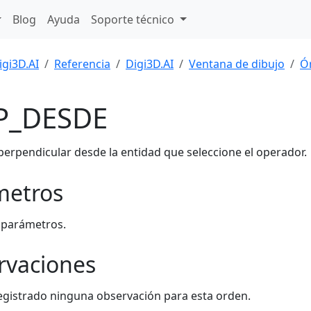
Blog
Ayuda
Soporte técnico
igi3D.AI
Referencia
Digi3D.AI
Ventana de dibujo
Ó
P_DESDE
perpendicular desde la entidad que seleccione el operador.
metros
 parámetros.
rvaciones
egistrado ninguna observación para esta orden.