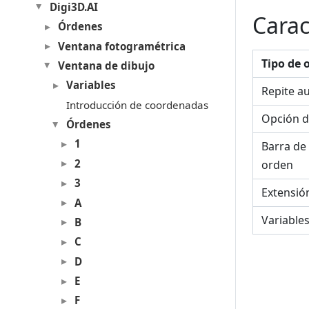
Digi3D.AI
Carac
Órdenes
Ventana fotogramétrica
Tipo de 
Ventana de dibujo
Variables
Repite a
Introducción de coordenadas
Opción d
Órdenes
1
Barra de
2
orden
3
Extensió
A
Variable
B
C
D
E
F