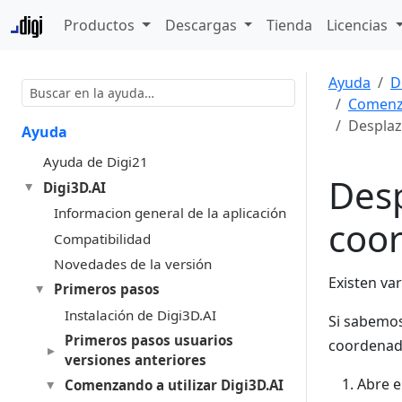
Productos
Descargas
Tienda
Licencias
Ayuda
D
Comenza
Desplaz
Ayuda
Ayuda de Digi21
Desp
Digi3D.AI
Informacion general de la aplicación
coo
Compatibilidad
Novedades de la versión
Existen va
Primeros pasos
Instalación de Digi3D.AI
Si sabemos
Primeros pasos usuarios
coordenad
versiones anteriores
Abre 
Comenzando a utilizar Digi3D.AI