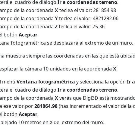
erá el cuadro de diálogo
Ir a coordenadas terreno
.
campo de la coordenada
X
teclea el valor: 281854.98
campo de la coordenada
Y
teclea el valor: 4821292.06
campo de la coordenada
Z
teclea el valor: 75.36
el botón
Aceptar
.
tana fotogramétrica se desplazará al extremo de un muro.
na muestra siempre las coordenadas en las que está ubicad
splazar la cámara 10 unidades en la coordenada
X
.
el menú
Ventana fotogramétrica
y selecciona la opción
Ir 
erá el cuadro de diálogo
Ir a coordenadas terreno
.
campo de la coordenada
X
verás que Digi3D está mostrando 
 ese valor por
281864.98
(has incrementado el valor de la
el botón
Aceptar
.
 alejado 10 metros en X del extremo del muro.