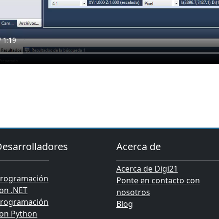
Desarrolladores
Acerca de
Acerca de Digi21
rogramación
Ponte en contacto con
on .NET
nosotros
rogramación
Blog
on Python