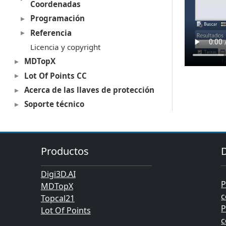
Coordenadas
Programación
Referencia
Licencia y copyright
MDTopX
Lot Of Points CC
Acerca de las llaves de protección
Soporte técnico
Productos
Digi3D.AI
P
MDTopX
c
Topcal21
P
Lot Of Points
c