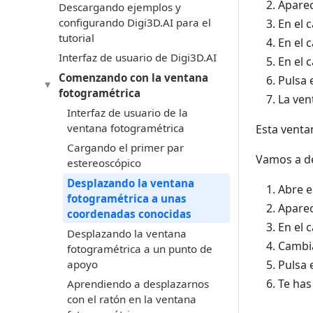
Aparec
Descargando ejemplos y
configurando Digi3D.AI para el
En el 
tutorial
En el 
Interfaz de usuario de Digi3D.AI
En el 
Comenzando con la ventana
Pulsa 
fotogramétrica
La ven
Interfaz de usuario de la
ventana fotogramétrica
Esta venta
Cargando el primer par
Vamos a de
estereoscópico
Desplazando la ventana
Abre 
fotogramétrica a unas
Aparec
coordenadas conocidas
En el 
Desplazando la ventana
Cambia
fotogramétrica a un punto de
apoyo
Pulsa 
Te has
Aprendiendo a desplazarnos
con el ratón en la ventana