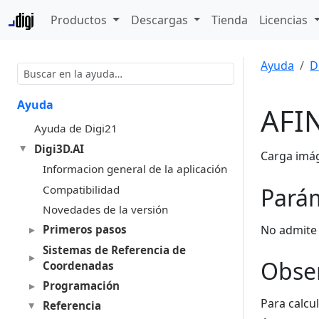
Productos
Descargas
Tienda
Licencias
Ayuda
D
Ayuda
AFI
Ayuda de Digi21
Digi3D.AI
Carga imág
Informacion general de la aplicación
Compatibilidad
Pará
Novedades de la versión
No admite
Primeros pasos
Sistemas de Referencia de
Obse
Coordenadas
Programación
Para calcu
Referencia