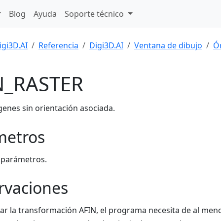
Blog
Ayuda
Soporte técnico
igi3D.AI
Referencia
Digi3D.AI
Ventana de dibujo
Ó
N_RASTER
enes sin orientación asociada.
metros
 parámetros.
rvaciones
lar la transformación AFIN, el programa necesita de al men