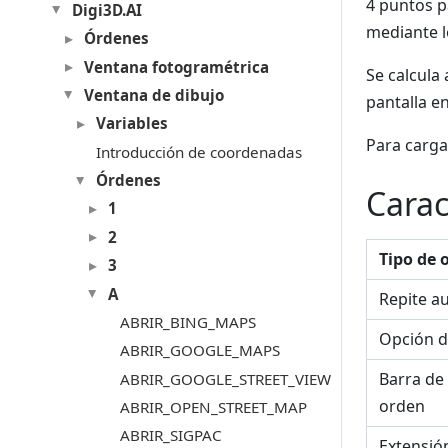
4 puntos p
Digi3D.AI
mediante lo
Órdenes
Ventana fotogramétrica
Se calcula
Ventana de dibujo
pantalla e
Variables
Para carga
Introducción de coordenadas
Órdenes
Carac
1
2
Tipo de 
3
A
Repite a
ABRIR_BING_MAPS
Opción d
ABRIR_GOOGLE_MAPS
Barra de
ABRIR_GOOGLE_STREET_VIEW
orden
ABRIR_OPEN_STREET_MAP
ABRIR_SIGPAC
Extensió