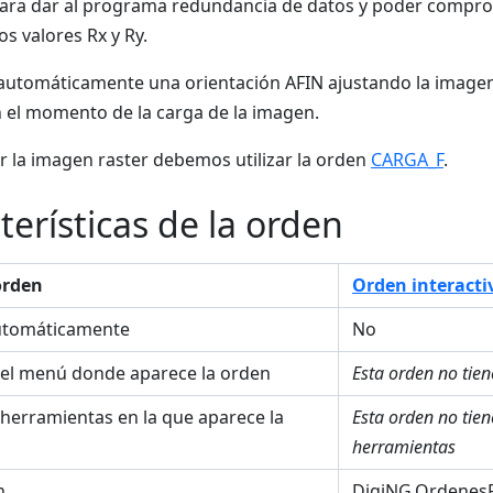
ara dar al programa redundancia de datos y poder comprob
s valores Rx y Ry.
 automáticamente una orientación AFIN ajustando la image
n el momento de la carga de la imagen.
r la imagen raster debemos utilizar la orden
CARGA_F
.
terísticas de la orden
orden
Orden interacti
utomáticamente
No
el menú donde aparece la orden
Esta orden no tie
 herramientas en la que aparece la
Esta orden no tie
herramientas
n
DigiNG.OrdenesRa