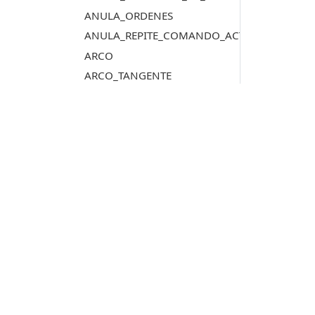
ANULA_ORDENES
ANULA_REPITE_COMANDO_ACTIVO
ARCO
ARCO_TANGENTE
AREA
ASIGNAR_AZIMUT_ATRIBUTO
ASIGNAR_DISTANCIA_ATRIBUTO
ASIGNAR_ETIQUETAS_ARCHIVO_DIBUJO
ASIGNAR_REPRESENTACIONES
Productos
ASIGNAR_Z_CENTROIDE
ASIGNAR_Z_MAXIMA_VERTICES_NODO
Digi3D.AI
ASIGNAR_Z_MAXIMA_VERTICES_NODO_TOL
P
MDTopX
ASIGNA_ATRIBUTO
c
Topcal21
P
ASIGNA_ATRIBUTO_BBDD_ENTIDAD
Lot Of Points
c
AUTOMODOB
AUTOMODOB_EXHAUSTIVO