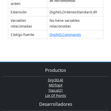
de herramientas
orden
Extensión
DigiNG.OrdenesStandard.dll
Variables
No tiene variables
relacionadas
relacionadas
Código fuente
DigiNG.Commands
Productos
Digi3D.AI
MDTopX
Topcal21
Lot Of Points
Desarrolladores