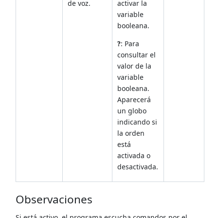
de voz.
activar la
variable
booleana.
?
: Para
consultar el
valor de la
variable
booleana.
Aparecerá
un globo
indicando si
la orden
está
activada o
desactivada.
Observaciones
Si está activo, el programa escucha comandos por el