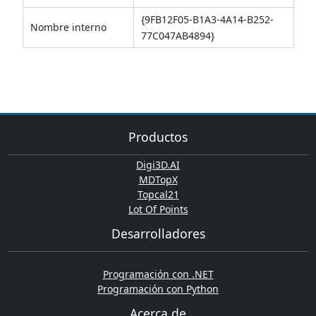
{9FB12F05-B1A3-4A14-B252-
Nombre interno
77C047AB4894}
Productos
Digi3D.AI
MDTopX
Topcal21
Lot Of Points
Desarrolladores
Programación con .NET
Programación con Python
Acerca de