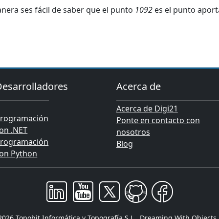
nera ses fácil de saber que el punto
1092
es el punto aport
Desarrolladores
Acerca de
Acerca de Digi21
rogramación
Ponte en contacto con
on .NET
nosotros
rogramación
Blog
on Python
 2026 Topobit Informática y Topografía S.L., Dreaming With Objects, 