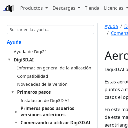
Productos
Descargas
Tienda
Licencias
Ayuda
D
Comenza
Ayuda
Aero
Ayuda de Digi21
Digi3D.AI
Informacion general de la aplicación
Digi3D.AI 
Compatibilidad
Estas aer
Novedades de la versión
puntos a m
Primeros pasos
casos el o
Instalación de Digi3D.AI
Primeros pasos usuarios
En este ma
versiones anteriores
de este ma
Comenzando a utilizar Digi3D.AI
aerotriang