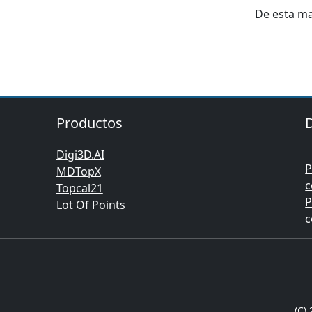
De esta ma
Productos
Digi3D.AI
P
MDTopX
c
Topcal21
P
Lot Of Points
c
(C)