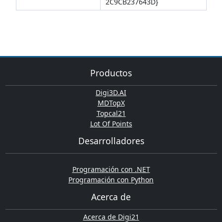
2C9CB237643D}
Productos
Digi3D.AI
MDTopX
Topcal21
Lot Of Points
Desarrolladores
Programación con .NET
Programación con Python
Acerca de
Acerca de Digi21