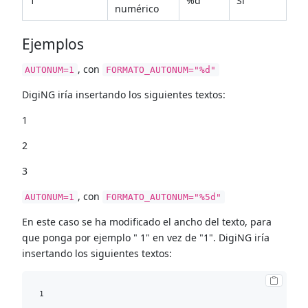
1
%d
Si
numérico
Ejemplos
, con
AUTONUM=1
FORMATO_AUTONUM="%d"
DigiNG iría insertando los siguientes textos:
1
2
3
, con
AUTONUM=1
FORMATO_AUTONUM="%5d"
En este caso se ha modificado el ancho del texto, para
que ponga por ejemplo " 1" en vez de "1". DigiNG iría
insertando los siguientes textos:
1
