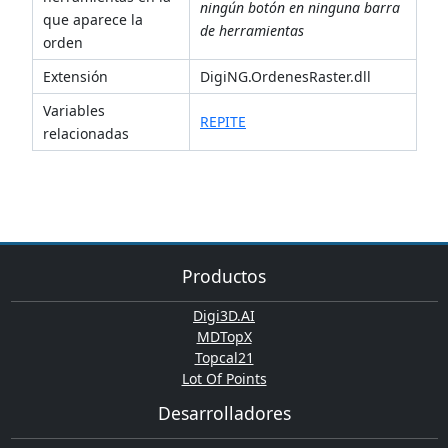
ningún botón en ninguna barra
que aparece la
de herramientas
orden
Extensión
DigiNG.OrdenesRaster.dll
Variables
REPITE
relacionadas
Productos
Digi3D.AI
MDTopX
Topcal21
Lot Of Points
Desarrolladores