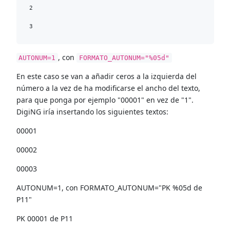
2

, con
AUTONUM=1
FORMATO_AUTONUM="%05d"
En este caso se van a añadir ceros a la izquierda del
número a la vez de ha modificarse el ancho del texto,
para que ponga por ejemplo "00001" en vez de "1".
DigiNG iría insertando los siguientes textos:
00001
00002
00003
AUTONUM=1, con FORMATO_AUTONUM="PK %05d de
P11"
PK 00001 de P11