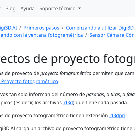
Blog
Ayuda
Soporte técnico
igi3D.AI
Primeros pasos
Comenzando a utilizar Digi3D.
ndo con la ventana fotogramétrica
Sensor Cámara Cón
ectos de proyecto foto
os de proyecto de
proyecto fotogramétrico
permiten que camb
 Proyecto fotogramétrico
.
ivos tan solo informan del número de
pasadas
, o
tiras
, o
faja
picos (es decir, los archivos
.d3d
) que tiene cada pasada.
os de proyecto fotogramétrico tienen extensión
.d3dprj
.
i3D.AI carga un archivo de proyecto fotogramétrico tiene u