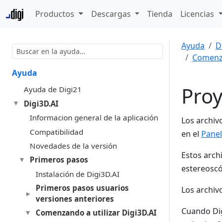
Productos
Descargas
Tienda
Licencias
Ayuda
D
Comenza
Ayuda
Proy
Ayuda de Digi21
Digi3D.AI
Informacion general de la aplicación
Los archiv
Compatibilidad
en el
Panel
Novedades de la versión
Estos arch
Primeros pasos
estereoscó
Instalación de Digi3D.AI
Primeros pasos usuarios
Los archiv
versiones anteriores
Cuando Dig
Comenzando a utilizar Digi3D.AI