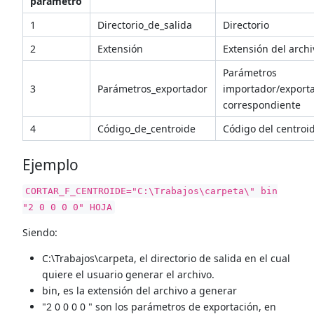
parámetro
1
Directorio_de_salida
Directorio
2
Extensión
Extensión del archi
Parámetros
3
Parámetros_exportador
importador/export
correspondiente
4
Código_de_centroide
Código del centroi
Ejemplo
CORTAR_F_CENTROIDE="C:\Trabajos\carpeta\" bin
"2 0 0 0 0" HOJA
Siendo:
C:\Trabajos\carpeta, el directorio de salida en el cual
quiere el usuario generar el archivo.
bin, es la extensión del archivo a generar
"2 0 0 0 0 " son los parámetros de exportación, en