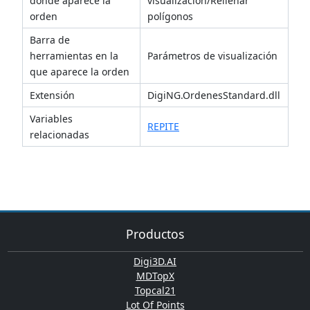
donde aparece la
visualización/Rellenar
orden
polígonos
Barra de
herramientas en la
Parámetros de visualización
que aparece la orden
Extensión
DigiNG.OrdenesStandard.dll
Variables
REPITE
relacionadas
Productos
Digi3D.AI
MDTopX
Topcal21
Lot Of Points