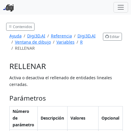
Contenidos
Ayuda
Digi3D.AI
Referencia
Digi3D.AI
Editar
Ventana de dibujo
Variables
R
RELLENAR
RELLENAR
Activa o desactiva el rellenado de entidades lineales
cerradas.
Parámetros
Número
de
Descripción
Valores
Opcional
parámetro