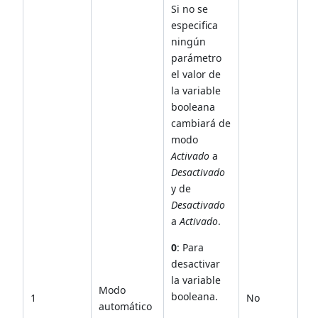
Si no se
especifica
ningún
parámetro
el valor de
la variable
booleana
cambiará de
modo
Activado
a
Desactivado
y de
Desactivado
a
Activado
.
0
: Para
desactivar
la variable
Modo
booleana.
1
No
automático