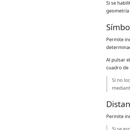
Si se habil
geometría 
Símbo
Permite in
determinad
Al pulsar 
cuadro de 
Si no lo
mediant
Distan
Permite ind
Si se es