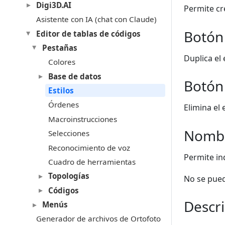
Digi3D.AI
Permite cr
Asistente con IA (chat con Claude)
Botón
Editor de tablas de códigos
Pestañas
Duplica el 
Colores
Base de datos
Botón
Estilos
Órdenes
Elimina el 
Macroinstrucciones
Nomb
Selecciones
Reconocimiento de voz
Permite ind
Cuadro de herramientas
Topologías
No se pued
Códigos
Descr
Menús
Generador de archivos de Ortofoto