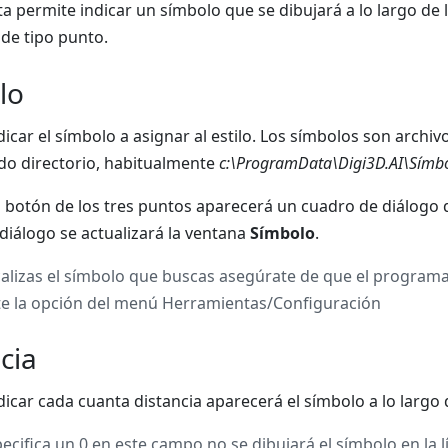
ita permite indicar un símbolo que se dibujará a lo largo de 
de tipo punto.
lo
dicar el símbolo a asignar al estilo. Los símbolos son archi
o directorio, habitualmente
c:\ProgramData\Digi3D.AI\Símb
el botón de los tres puntos aparecerá un cuadro de diálogo 
diálogo se actualizará la ventana
Símbolo
.
calizas el símbolo que buscas asegúrate de que el programa
e la opción del menú Herramientas/Configuración
cia
icar cada cuanta distancia aparecerá el símbolo a lo largo d
pecifica un 0 en este campo no se dibujará el símbolo en la l