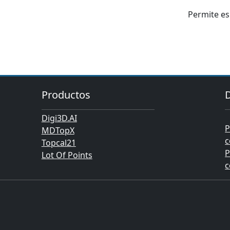
Permite es
Productos
Digi3D.AI
P
MDTopX
c
Topcal21
P
Lot Of Points
c