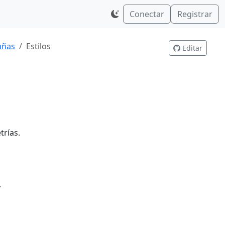
Conectar
Registrar
añas
Estilos
Editar
trías.
.