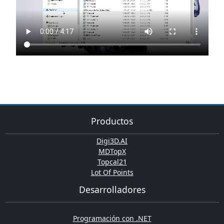
Productos
Digi3D.AI
MDTopX
Topcal21
Lot Of Points
Desarrolladores
Programación con .NET