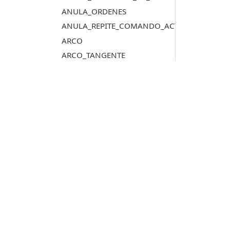
ANULA_ORDENES
ANULA_REPITE_COMANDO_ACTIVO
ARCO
ARCO_TANGENTE
AREA
ASIGNAR_AZIMUT_ATRIBUTO
ASIGNAR_DISTANCIA_ATRIBUTO
ASIGNAR_ETIQUETAS_ARCHIVO_DIBUJO
ASIGNAR_REPRESENTACIONES
Productos
ASIGNAR_Z_CENTROIDE
ASIGNAR_Z_MAXIMA_VERTICES_NODO
Digi3D.AI
ASIGNAR_Z_MAXIMA_VERTICES_NODO_TOL
P
MDTopX
ASIGNA_ATRIBUTO
c
Topcal21
P
ASIGNA_ATRIBUTO_BBDD_ENTIDAD
Lot Of Points
c
AUTOMODOB
AUTOMODOB_EXHAUSTIVO