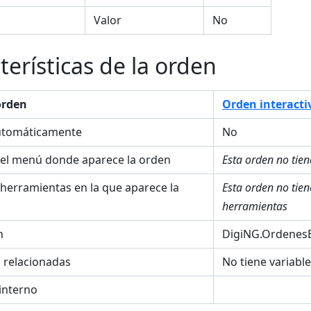
Valor
No
terísticas de la orden
orden
Orden interacti
utomáticamente
No
el menú donde aparece la orden
Esta orden no tie
 herramientas en la que aparece la
Esta orden no tie
herramientas
n
DigiNG.OrdenesB
s relacionadas
No tiene variabl
interno