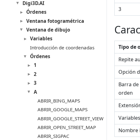
Digi3D.AI
3
Órdenes
Ventana fotogramétrica
Carac
Ventana de dibujo
Variables
Tipo de 
Introducción de coordenadas
Órdenes
Repite a
1
Opción d
2
3
Barra de
A
orden
ABRIR_BING_MAPS
Extensió
ABRIR_GOOGLE_MAPS
Variable
ABRIR_GOOGLE_STREET_VIEW
ABRIR_OPEN_STREET_MAP
Nombre 
ABRIR_SIGPAC