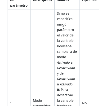
parámetro
Si no se
especifica
ningún
parámetro
el valor de
la variable
booleana
cambiará de
modo
Activado
a
Desactivado
y de
Desactivado
a
Activado
.
0
: Para
desactivar
Modo
la variable
1
No
automático
booleana.