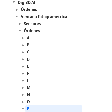
Digi3D.AI
Órdenes
Ventana fotogramétrica
Sensores
Órdenes
A
B
C
D
E
F
I
M
N
O
P