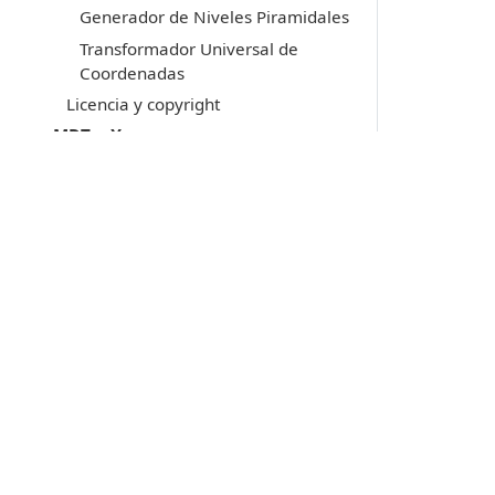
Generador de Niveles Piramidales
Transformador Universal de
Coordenadas
Licencia y copyright
MDTopX
Lot Of Points CC
Acerca de las llaves de protección
Soporte técnico
Productos
Digi3D.AI
P
MDTopX
c
Topcal21
P
Lot Of Points
c