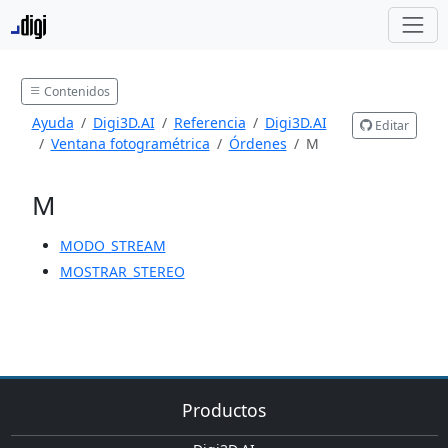
Contenidos
Ayuda
Digi3D.AI
Referencia
Digi3D.AI
Editar
Ventana fotogramétrica
Órdenes
M
M
MODO_STREAM
MOSTRAR_STEREO
Productos