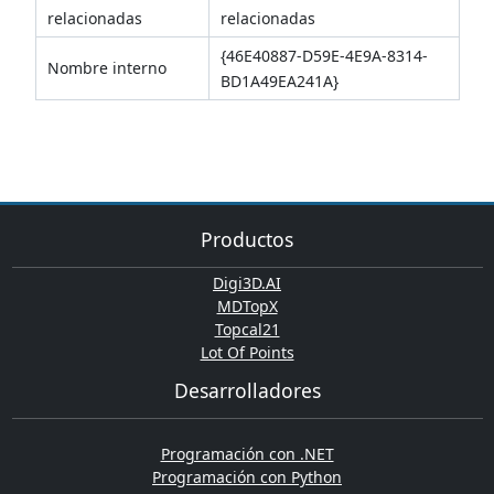
relacionadas
relacionadas
{46E40887-D59E-4E9A-8314-
Nombre interno
BD1A49EA241A}
Productos
Digi3D.AI
MDTopX
Topcal21
Lot Of Points
Desarrolladores
Programación con .NET
Programación con Python