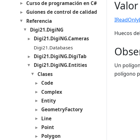
Valor
Curso de programación en C#
Guiones de control de calidad
IReadOnly
Referencia
Digi21.DigiNG
Huecos del
Digi21.DigiNG.Cameras
Digi21.Databases
Obse
Digi21.DigiNG.DigiTab
Un polígon
Digi21.DigiNG.Entities
polígono p
Clases
Code
Complex
Entity
GeometryFactory
Line
Point
Polygon