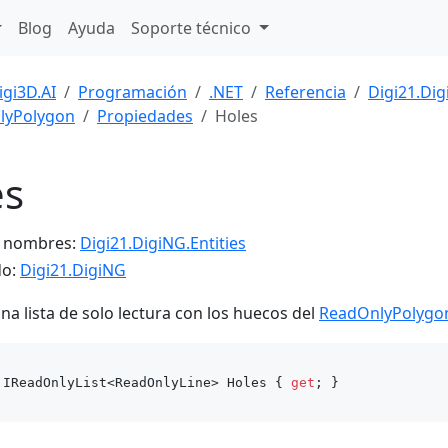
Blog
Ayuda
Soporte técnico
igi3D.AI
Programación
.NET
Referencia
Digi21.Di
lyPolygon
Propiedades
Holes
es
e nombres:
Digi21.DigiNG.Entities
do:
Digi21.DigiNG
na lista de solo lectura con los huecos del
ReadOnlyPolygo
 IReadOnlyList<ReadOnlyLine> Holes { 
get