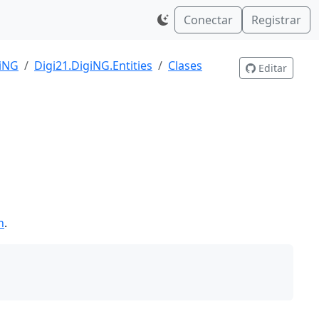
Conectar
Registrar
giNG
Digi21.DigiNG.Entities
Clases
Editar
n
.