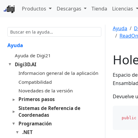
Productos
Descargas
Tienda
Licencias
Ayuda
D
ReadOn
Ayuda
Hol
Ayuda de Digi21
Digi3D.AI
Informacion general de la aplicación
Espacio d
Compatibilidad
Ensambla
Novedades de la versión
Devuelve u
Primeros pasos
Sistemas de Referencia de
Coordenadas
public
Programación
.NET