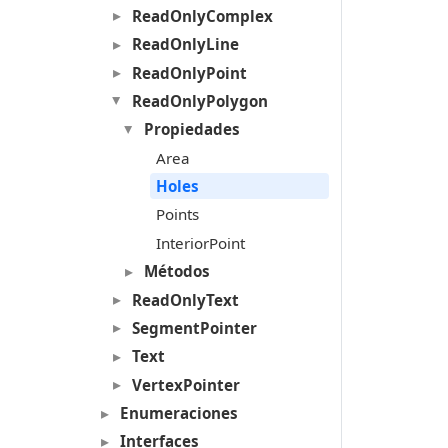
ReadOnlyComplex
ReadOnlyLine
ReadOnlyPoint
ReadOnlyPolygon
Propiedades
Area
Holes
Points
InteriorPoint
Métodos
ReadOnlyText
SegmentPointer
Text
VertexPointer
Enumeraciones
Interfaces