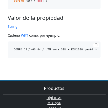
string
 Path { 
get
Valor de la propiedad
String
Cadena
WKT
como, por ejemplo:
Productos
Digi3D.AI
MDTopX
Topcal21