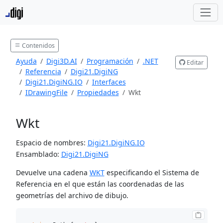
Contenidos
Ayuda
Digi3D.AI
Programación
.NET
Editar
Referencia
Digi21.DigiNG
Digi21.DigiNG.IO
Interfaces
IDrawingFile
Propiedades
Wkt
Wkt
Espacio de nombres:
Digi21.DigiNG.IO
Ensamblado:
Digi21.DigiNG
Devuelve una cadena
WKT
especificando el Sistema de
Referencia en el que están las coordenadas de las
geometrías del archivo de dibujo.