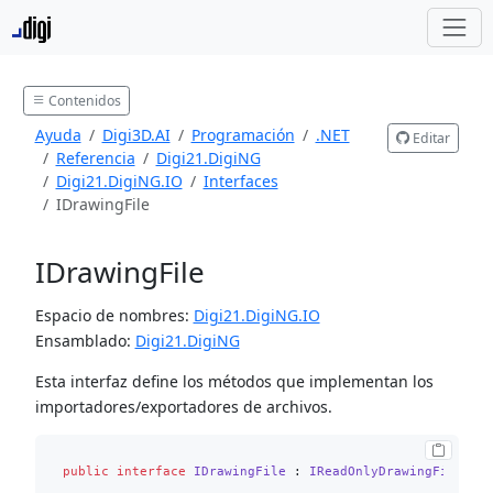
Contenidos
Ayuda
Digi3D.AI
Programación
.NET
Editar
Referencia
Digi21.DigiNG
Digi21.DigiNG.IO
Interfaces
IDrawingFile
IDrawingFile
Espacio de nombres:
Digi21.DigiNG.IO
Ensamblado:
Digi21.DigiNG
Esta interfaz define los métodos que implementan los
importadores/exportadores de archivos.
public
interface
IDrawingFile
 : 
IReadOnlyDrawingFile