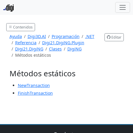
Contenidos
Ayuda
Digi3D.AI
Programación
.NET
Editar
Referencia
Digi21.DigiNG.Plugin
Digi21.DigiNG
Clases
DigiNG
Métodos estáticos
Métodos estáticos
NewTransaction
FinishTransaction