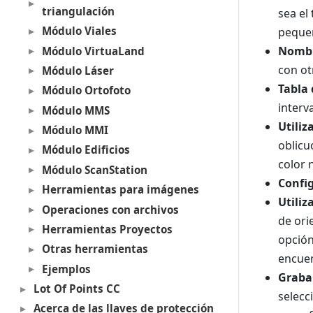
triangulación
sea el
Módulo Viales
pequeñ
Nombr
Módulo VirtuaLand
con ot
Módulo Láser
Tabla 
Módulo Ortofoto
interv
Módulo MMS
Utili
Módulo MMI
oblicu
Módulo Edificios
color 
Módulo ScanStation
Confi
Herramientas para imágenes
Utiliz
Operaciones con archivos
de ori
Herramientas Proyectos
opción
Otras herramientas
encuen
Ejemplos
Grabar
Lot Of Points CC
selecc
Acerca de las llaves de protección