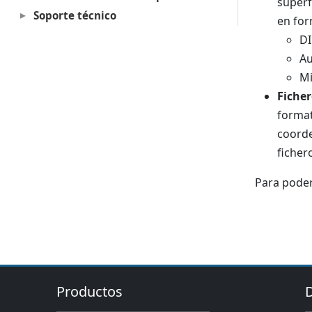
superf
Soporte técnico
en for
DI
Au
Mi
Ficher
format
coorde
ficher
Para poder
Productos