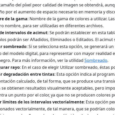
 tamaño del píxel peor calidad de imagen se obtendrá, a
o por el aumento de espacio necesario en memoria y disco 
e de la gama
: Nombre de la gama de colores a utilizar. La
ro nombre, para ser utilizadas en diferentes archivos.
de intervalos de acimut
: Se podrán establecer en esta tabl
alos podrán ser Añadidos, Eliminados o Editados. El acimut 
zar sombreado
: Si se selecciona esta opción, se generará
o del modelo digital, para representar con mayor realidad e
negro. Para más información, ver la utilidad
Sombreado
.
gurar rayo
: En el caso de elegir Utilizar sombreado, éstas
ar degradación entre tintas
: Esta opción indica al program
entación calculado, de tal forma, que se produce una transic
 se obtienen resultados visualmente aceptables, pero imposi
tra un punto por el color, ya que no se producen colores pu
 límites de los intervalos vectorialmente
: Esta opción pe
ionados vectorialmente, de tal manera, que se podrían col