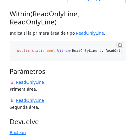
Within(ReadOnlyLine,
ReadOnlyLine)
Indica si la primera área de tipo
ReadOnlyLine
.
public
static
bool
Within
(
ReadOnlyLine a, ReadOnlyLine 
Parámetros
ReadOnlyLine
a
Primera área.
ReadOnlyLine
b
Segunda área.
Devuelve
Boolean