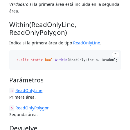
Verdadero
si la primera área está incluida en la segunda
área.
Within(ReadOnlyLine,
ReadOnlyPolygon)
Indica si la primera área de tipo
ReadOnlyLine
.
public
static
bool
Within
(
ReadOnlyLine a, ReadOnlyPolyg
Parámetros
ReadOnlyLine
a
Primera área.
ReadOnlyPolygon
b
Segunda área.
Devuelve