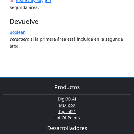
ReadOnlyPolygon
b
Segunda área.
Devuelve
Boolean
Verdadero
si la primera área está incluida en la segunda
área.
Productos
Digi3D.AI
MDTopX
Topcal21
Lot Of Points
Desarrolladores