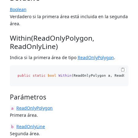
Boolean
Verdadero si la primera área está incluida en la segunda
área.
Within(ReadOnlyPolygon,
ReadOnlyLine)
Indica si la primera área de tipo
ReadOnlyPolygon
.
public
static
bool
Within
(
ReadOnlyPolygon a, ReadOnlyLi
Parámetros
ReadOnlyPolygon
a
Primera área.
ReadOnlyLine
b
Segunda área.