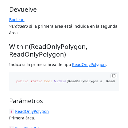
Devuelve
Boolean
Verdadero
si la primera área está incluida en la segunda
área.
Within(ReadOnlyPolygon,
ReadOnlyPolygon)
Indica si la primera área de tipo
ReadOnlyPolygon
.
public
static
bool
Within
(
ReadOnlyPolygon a, ReadOnlyPo
Parámetros
ReadOnlyPolygon
a
Primera área.