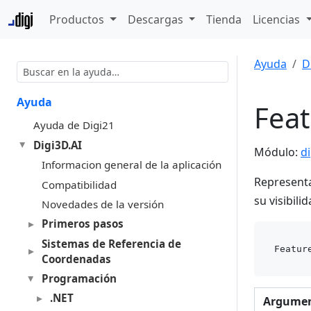
Productos
Descargas
Tienda
Licencias
Ayuda
D
Ayuda
Fea
Ayuda de Digi21
Digi3D.AI
Módulo:
d
Informacion general de la aplicación
Representa 
Compatibilidad
su visibilid
Novedades de la versión
Primeros pasos
Sistemas de Referencia de
Coordenadas
Programación
.NET
Argume