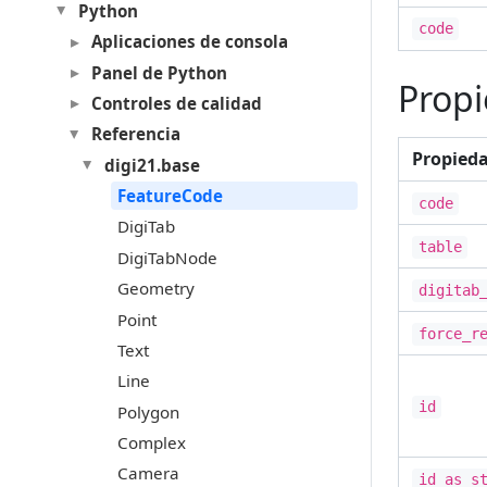
Python
code
Aplicaciones de consola
Panel de Python
Prop
Controles de calidad
Referencia
Propied
digi21.base
FeatureCode
code
DigiTab
table
DigiTabNode
Geometry
digitab
Point
force_r
Text
Line
id
Polygon
Complex
Camera
id_as_s