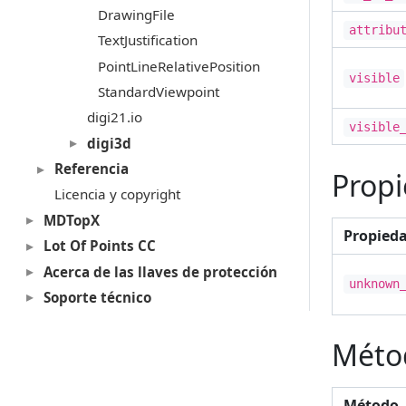
DrawingFile
attribu
TextJustification
PointLineRelativePosition
visible
StandardViewpoint
digi21.io
visible
digi3d
Referencia
Propi
Licencia y copyright
MDTopX
Propied
Lot Of Points CC
Acerca de las llaves de protección
unknown
Soporte técnico
Méto
Método