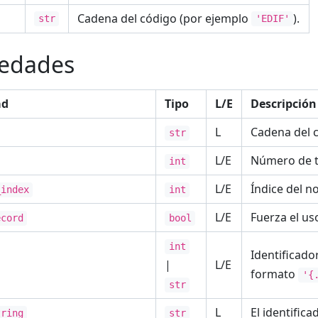
Cadena del código (por ejemplo
).
str
'EDIF'
iedades
ad
Tipo
L/E
Descripción
L
Cadena del 
str
L/E
Número de ta
int
L/E
Índice del n
_index
int
L/E
Fuerza el us
ecord
bool
int
Identificado
|
L/E
formato
'{
str
L
El identific
tring
str