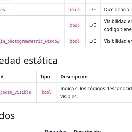
L/E
Diccionario
tes
dict
Visibilidad e
L/E
bool
código tiene
L/E
Visibilidad 
_in_photogrammetric_window
bool
edad estática
ad
Tipo
Descripción
Indica si los códigos desconoci
_codes_visible
bool
visibles.
dos
Devuelve
Descripción