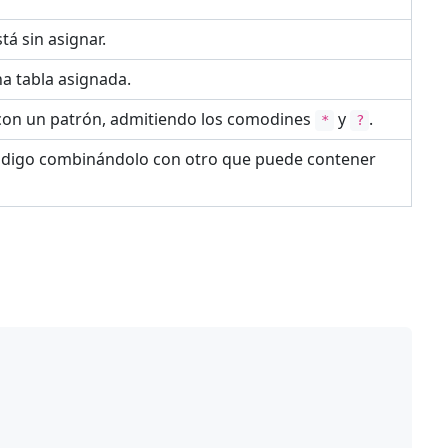
stá sin asignar.
na tabla asignada.
a con un patrón, admitiendo los comodines
y
.
*
?
ódigo combinándolo con otro que puede contener