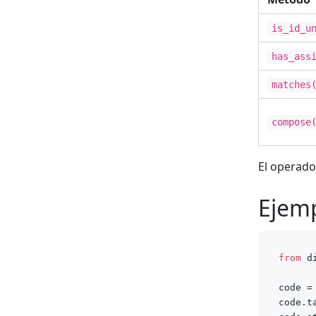
is_id_u
has_ass
matches
compose
El operado
Ejem
from
 d
code =
code.t