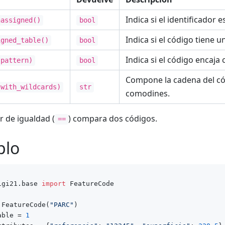
Indica si el identificador e
nassigned()
bool
Indica si el código tiene u
igned_table()
bool
Indica si el código encaj
(pattern)
bool
Compone la cadena del c
(with_wildcards)
str
comodines.
r de igualdad (
) compara dos códigos.
==
plo
igi21.base 
import
 FeatureCode

 FeatureCode(
"PARC"
)

able = 
1