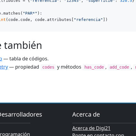
ttributes = {
"referencia"
: 
"12345"
, 
"superficie"
: 
320.5
}

e.matches(
"PAR*"
):

int
(code.code, code.attributes[
"referencia"
e también
b
— tabla de códigos.
try
— propiedad
y métodos
,
,
codes
has_code
add_code
Desarrolladores
Acerca de
Acerca de Digi21
rogramación
Ponte en contacto con