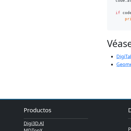
code.a
if
 cod
pr
Véas
DigiTa
Geome
Productos
Digi3D.AI
P
MDTopX