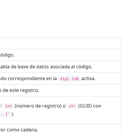
código.
bla de base de datos asociada al código.
odo correspondiente en la
activa.
digi.tab
o de este registro.
r:
(número de registro) o
(GUID con
int
str
).
...}'
ador como cadena.