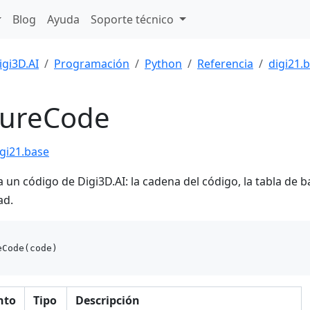
Blog
Ayuda
Soporte técnico
igi3D.AI
Programación
Python
Referencia
digi21.
tureCode
igi21.base
un código de Digi3D.AI: la cadena del código, la tabla de ba
ad.
nto
Tipo
Descripción