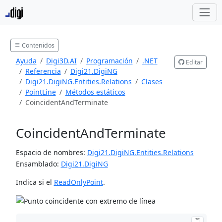
Contenidos
Ayuda
Digi3D.AI
Programación
.NET
Editar
Referencia
Digi21.DigiNG
Digi21.DigiNG.Entities.Relations
Clases
PointLine
Métodos estáticos
CoincidentAndTerminate
CoincidentAndTerminate
Espacio de nombres:
Digi21.DigiNG.Entities.Relations
Ensamblado:
Digi21.DigiNG
Indica si el
ReadOnlyPoint
.