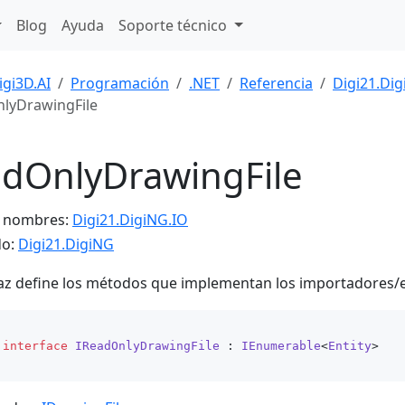
Blog
Ayuda
Soporte técnico
igi3D.AI
Programación
.NET
Referencia
Digi21.Di
lyDrawingFile
adOnlyDrawingFile
e nombres:
Digi21.DigiNG.IO
do:
Digi21.DigiNG
faz define los métodos que implementan los importadores/e
interface
IReadOnlyDrawingFile
 : 
IEnumerable
<
Entity