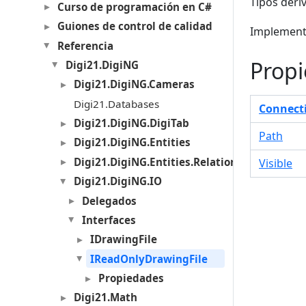
Tipos deri
Curso de programación en C#
Guiones de control de calidad
Implement
Referencia
Prop
Digi21.DigiNG
Digi21.DigiNG.Cameras
Digi21.Databases
Connect
Digi21.DigiNG.DigiTab
Path
Digi21.DigiNG.Entities
Digi21.DigiNG.Entities.Relations
Visible
Digi21.DigiNG.IO
Delegados
Interfaces
IDrawingFile
IReadOnlyDrawingFile
Propiedades
Digi21.Math