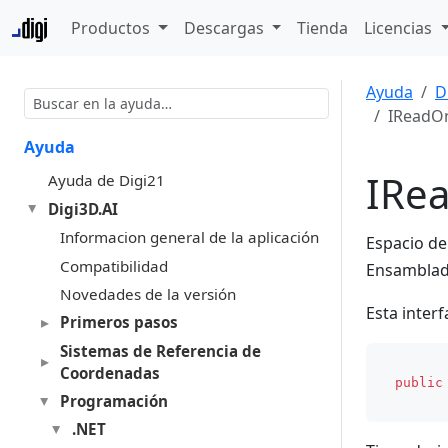
Productos
Descargas
Tienda
Licencias
Ayuda
D
IReadOn
Ayuda
IRe
Ayuda de Digi21
Digi3D.AI
Informacion general de la aplicación
Espacio d
Compatibilidad
Ensambla
Novedades de la versión
Esta inter
Primeros pasos
Sistemas de Referencia de
Coordenadas
public
Programación
.NET