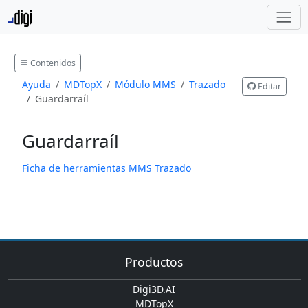
Contenidos
Ayuda
MDTopX
Módulo MMS
Trazado
Editar
Guardarraíl
Guardarraíl
Ficha de herramientas MMS Trazado
Productos
Digi3D.AI
MDTopX