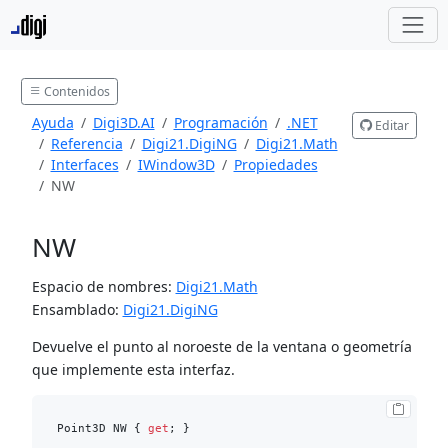
Contenidos
Ayuda
Digi3D.AI
Programación
.NET
Editar
Referencia
Digi21.DigiNG
Digi21.Math
Interfaces
IWindow3D
Propiedades
NW
NW
Espacio de nombres:
Digi21.Math
Ensamblado:
Digi21.DigiNG
Devuelve el punto al noroeste de la ventana o geometría
que implemente esta interfaz.
Point3D NW { 
get