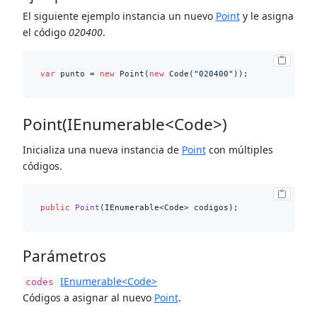
El siguiente ejemplo instancia un nuevo
Point
y le asigna
el código
020400
.
var
 punto = 
new
 Point(
new
 Code(
"020400"
Point(IEnumerable<Code>)
Inicializa una nueva instancia de
Point
con múltiples
códigos.
public
Point
(
IEnumerable<Code> codigos
)
Parámetros
IEnumerable<Code>
codes
Códigos a asignar al nuevo
Point
.