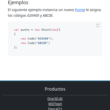
Ejemplos
El siguiente ejemplo instancia un nuevo
Point
y le asigna
los códigos
020400
y
ABCDE
.
var
 punto = 
new
 Point(
new
[]

{

new
 Code(
"020400"
),

new
 Code(
"ABCDE"
)

Productos
Digi3D.AI
MDTopX
Topcal21