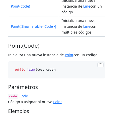
Inicializa una nueva
Point(Code)
instancia de
Line
con un
código.
Inicializa una nueva
Point(IEnumerable<Code>)
instancia de
Line
con
múltiples códigos.
Point(Code)
Inicializa una nueva instancia de
Point
con un código.
public
Point
(
Code code
)
Parámetros
Code
code
Código a asignar al nuevo
Point
.
Ejemplos