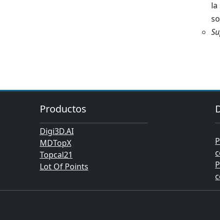
la
so
Su
Productos
Digi3D.AI
P
MDTopX
c
Topcal21
P
Lot Of Points
c