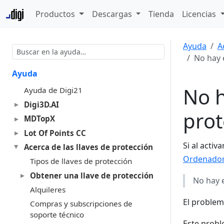
Productos
Descargas
Tienda
Licencias
Ayuda
A
No hay 
Ayuda
No h
Ayuda de Digi21
Digi3D.AI
prot
MDTopX
Lot Of Points CC
Si al acti
Acerca de las llaves de protección
Ordenador
Tipos de llaves de protección
Obtener una llave de protección
No hay 
Alquileres
El problem
Compras y subscripciones de
soporte técnico
Este probl