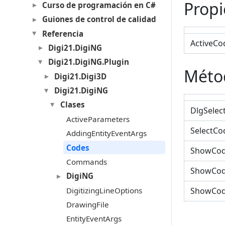
Prop
Curso de programación en C#
Guiones de control de calidad
Referencia
ActiveCo
Digi21.DigiNG
Digi21.DigiNG.Plugin
Méto
Digi21.Digi3D
Digi21.DigiNG
Clases
DlgSelec
ActiveParameters
SelectCo
AddingEntityEventArgs
Codes
ShowCod
Commands
ShowCode
DigiNG
DigitizingLineOptions
ShowCode
DrawingFile
EntityEventArgs