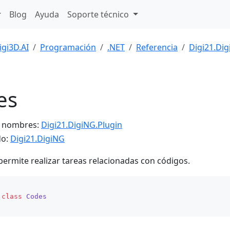
Blog
Ayuda
Soporte técnico
igi3D.AI
Programación
.NET
Referencia
Digi21.Dig
es
e nombres:
Digi21.DigiNG.Plugin
do:
Digi21.DigiNG
 permite realizar tareas relacionadas con códigos.
class
Codes