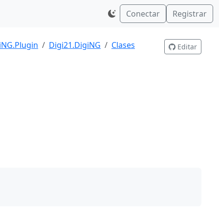
Conectar
Registrar
iNG.Plugin
Digi21.DigiNG
Clases
Editar