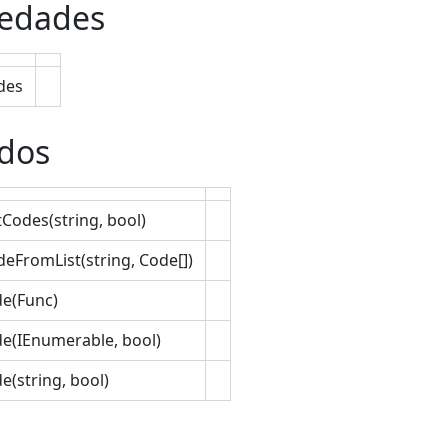
iedades
des
dos
tCodes(string, bool)
deFromList(string, Code[])
e(Func)
(IEnumerable, bool)
(string, bool)