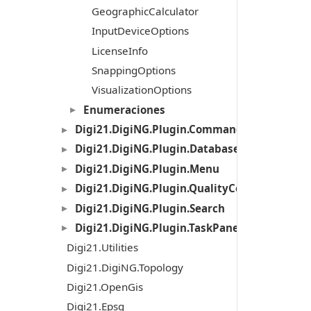
GeographicCalculator
InputDeviceOptions
LicenseInfo
SnappingOptions
VisualizationOptions
Enumeraciones
Digi21.DigiNG.Plugin.Commands
Digi21.DigiNG.Plugin.Databases
Digi21.DigiNG.Plugin.Menu
Digi21.DigiNG.Plugin.QualityControl
Digi21.DigiNG.Plugin.Search
Digi21.DigiNG.Plugin.TaskPanel
Digi21.Utilities
Digi21.DigiNG.Topology
Digi21.OpenGis
Digi21.Epsg