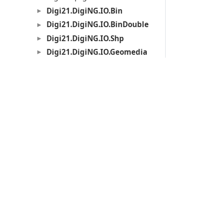
Digi21.DigiNG.IO.Bin
Digi21.DigiNG.IO.BinDouble
Digi21.DigiNG.IO.Shp
Digi21.DigiNG.IO.Geomedia
Python
Referencia
Licencia y copyright
MDTopX
Lot Of Points CC
Productos
Acerca de las llaves de protección
Soporte técnico
Digi3D.AI
P
MDTopX
c
Topcal21
P
Lot Of Points
c