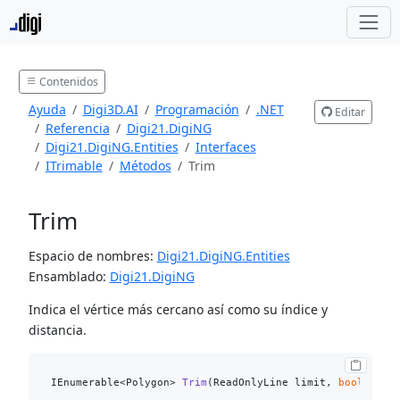
Contenidos
Ayuda
Digi3D.AI
Programación
.NET
Editar
Referencia
Digi21.DigiNG
Digi21.DigiNG.Entities
Interfaces
ITrimable
Métodos
Trim
Trim
Espacio de nombres:
Digi21.DigiNG.Entities
Ensamblado:
Digi21.DigiNG
Indica el vértice más cercano así como su índice y
distancia.
IEnumerable<Polygon> 
Trim
(
ReadOnlyLine limit, 
bool
 coor