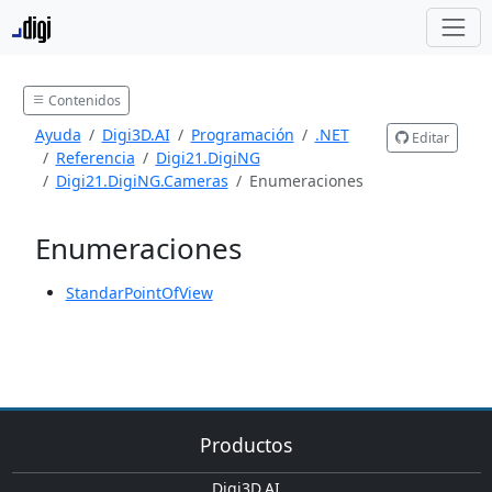
Contenidos
Ayuda
Digi3D.AI
Programación
.NET
Editar
Referencia
Digi21.DigiNG
Digi21.DigiNG.Cameras
Enumeraciones
Enumeraciones
StandarPointOfView
Productos
Digi3D.AI