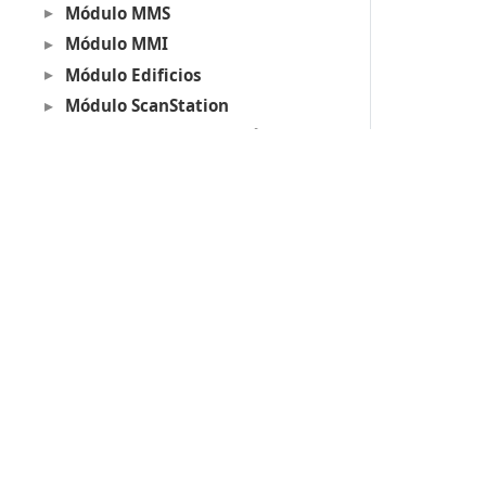
Módulo MMS
Módulo MMI
Módulo Edificios
Módulo ScanStation
Herramientas para imágenes
Operaciones con archivos
Herramientas Proyectos
Otras herramientas
Ejemplos
Lot Of Points CC
Productos
Acerca de las llaves de protección
Digi3D.AI
Soporte técnico
P
MDTopX
c
Topcal21
P
Lot Of Points
c