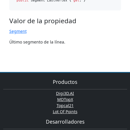
public
 Segment LastVertex { 
get
Valor de la propiedad
Segment
Último segmento de la línea.
Productos
Digi3D.AI
MDTopX
Topcal21
Lot Of Points
Desarrolladores