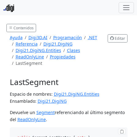
Contenidos
Ayuda
Digi3D.AI
Programación
.NET
Editar
Referencia
Digi21.DigiNG
Digi21.DigiNG.Entities
Clases
ReadOnlyLine
Propiedades
LastSegment
LastSegment
Espacio de nombres:
Digi21.DigiNG.Entities
Ensamblado:
Digi21.DigiNG
Devuelve un
Segment
referenciando al último segmento
del
ReadOnlyLine
.