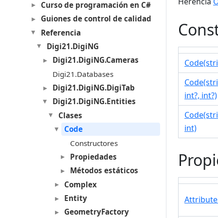
Herencia
O
Curso de programación en C#
Guiones de control de calidad
Const
Referencia
Digi21.DigiNG
Digi21.DigiNG.Cameras
Code(str
Digi21.Databases
Code(str
Digi21.DigiNG.DigiTab
int?, int?)
Digi21.DigiNG.Entities
Code(stri
Clases
int)
Code
Constructores
Prop
Propiedades
Métodos estáticos
Complex
Entity
Attribute
GeometryFactory