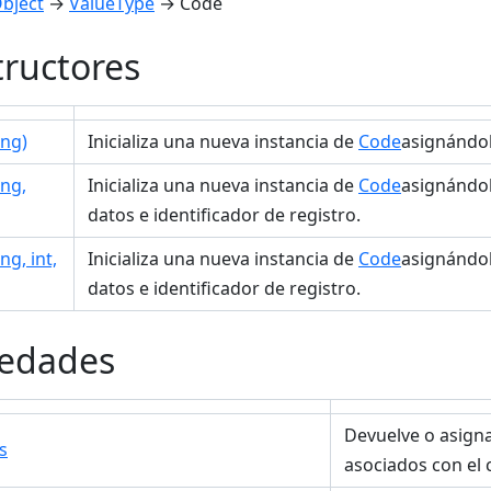
bject
→
ValueType
→ Code
ructores
ing)
Inicializa una nueva instancia de
Code
asignándo
ing,
Inicializa una nueva instancia de
Code
asignándol
datos e identificador de registro.
ng, int,
Inicializa una nueva instancia de
Code
asignándol
datos e identificador de registro.
iedades
Devuelve o asigna
s
asociados con el 