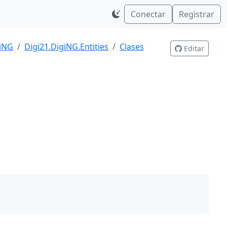
Conectar
Registrar
giNG
Digi21.DigiNG.Entities
Clases
Editar