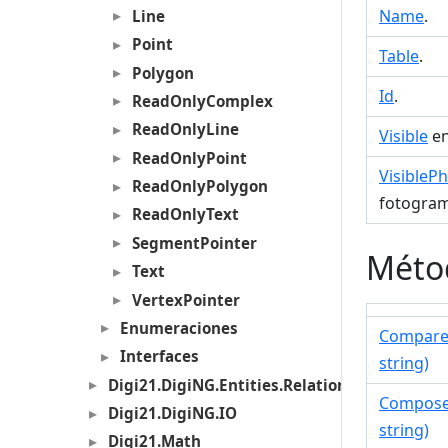
Name
.
Line
Point
Table
.
Polygon
Id
.
ReadOnlyComplex
ReadOnlyLine
Visible
en
ReadOnlyPoint
Visible
ReadOnlyPolygon
fotogram
ReadOnlyText
SegmentPointer
Métod
Text
VertexPointer
Enumeraciones
Compare(
Interfaces
string)
Digi21.DigiNG.Entities.Relations
Compose(
Digi21.DigiNG.IO
string)
Digi21.Math