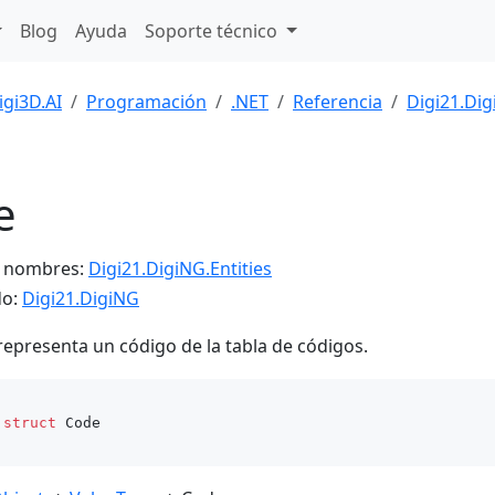
Blog
Ayuda
Soporte técnico
igi3D.AI
Programación
.NET
Referencia
Digi21.Di
e
e nombres:
Digi21.DigiNG.Entities
do:
Digi21.DigiNG
 representa un código de la tabla de códigos.
struct