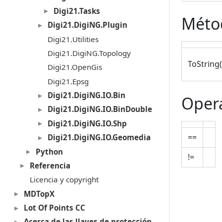
Digi21.Tasks
Méto
Digi21.DigiNG.Plugin
Digi21.Utilities
Digi21.DigiNG.Topology
ToString(
Digi21.OpenGis
Digi21.Epsg
Digi21.DigiNG.IO.Bin
Oper
Digi21.DigiNG.IO.BinDouble
Digi21.DigiNG.IO.Shp
==
Digi21.DigiNG.IO.Geomedia
Python
!=
Referencia
Licencia y copyright
MDTopX
Lot Of Points CC
Acerca de las llaves de protección