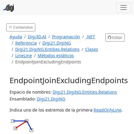
Contenidos
Ayuda
Digi3D.AI
Programación
.NET
Editar
Referencia
Digi21.DigiNG
Digi21.DigiNG.Entities.Relations
Clases
LineLine
Métodos estáticos
EndpointJoinExcludingEndpoints
EndpointJoinExcludingEndpoints
Espacio de nombres:
Digi21.DigiNG.Entities.Relations
Ensamblado:
Digi21.DigiNG
Indica uno de los extremos de la primera
ReadOnlyLine
.