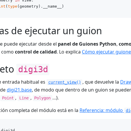
ometry 
in
 view:

int
(
type
s de ejecutar un guion
e puede ejecutar desde el
panel de Guiones Python
,
como
o como
control de calidad
. Lo explica
Cómo ejecutar guione
jeto
digi3d
e entrada habitual es
, que devuelve la
Draw
current_view()
 de
digi21.base
, de modo que dentro de un guion se pueden
,
,
,
…).
Point
Line
Polygon
ción completa del módulo está en la
Referencia: módulo
di
 digi3d
