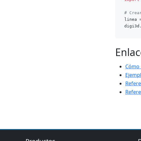
# Crea
linea 
Enlac
Cómo 
Ejemp
Refer
Refere