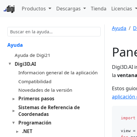
Productos
Descargas
Tienda
Licencias
Ayuda
D
Ayuda
Pane
Ayuda de Digi21
Digi3D.AI
Digi3D.AI 
Informacion general de la aplicación
la
ventana
Compatibilidad
Estos gui
Novedades de la versión
aplicación
Primeros pasos
Sistemas de Referencia de
Coordenadas
import
Programación
.NET