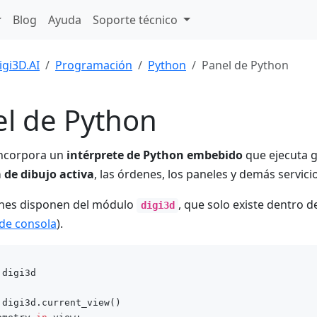
Blog
Ayuda
Soporte técnico
igi3D.AI
Programación
Python
Panel de Python
l de Python
incorpora un
intérprete de Python embebido
que ejecuta 
 de dibujo activa
, las órdenes, los paneles y demás servic
ones disponen del módulo
, que solo existe dentro 
digi3d
 de consola
).
 digi3d
