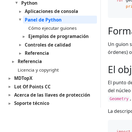
for
 ge
Python
pr
Aplicaciones de consola
Panel de Python
Forma
Cómo ejecutar guiones
Ejemplos de programación
Un guion s
Controles de calidad
órdenes) 
Referencia
Referencia
El ob
Licencia y copyright
MDTopX
El punto d
Lot Of Points CC
del núcleo
Acerca de las llaves de protección
Geometry
Soporte técnico
La descrip
import