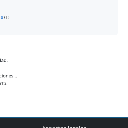
 
0
)])

dad.
nciones…
rta.