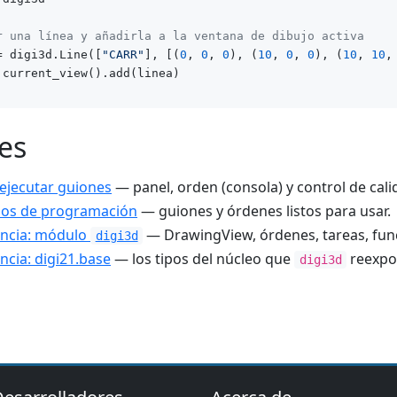
r una línea y añadirla a la ventana de dibujo activa
= digi3d.Line([
"CARR"
], [(
0
, 
0
, 
0
), (
10
, 
0
, 
0
), (
10
, 
10
,
es
ejecutar guiones
— panel, orden (consola) y control de cali
los de programación
— guiones y órdenes listos para usar.
encia: módulo
— DrawingView, órdenes, tareas, fu
digi3d
ncia: digi21.base
— los tipos del núcleo que
reexpo
digi3d