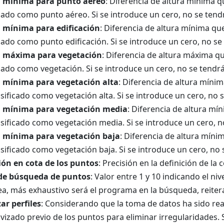
a mínima para punto aéreo
: Diferencia de altura mínima 
icado como punto aéreo. Si se introduce un cero, no se tend
 mínima para edificación
: Diferencia de altura mínima q
icado como punto edificación. Si se introduce un cero, no se
a máxima para vegetación
: Diferencia de altura máxima 
icado como vegetación. Si se introduce un cero, no se tendr
a mínima para vegetación alta
: Diferencia de altura mín
asificado como vegetación alta. Si se introduce un cero, no 
a mínima para vegetación media
: Diferencia de altura m
asificado como vegetación media. Si se introduce un cero, n
a mínima para vegetación baja
: Diferencia de altura mín
asificado como vegetación baja. Si se introduce un cero, no
ión en cota de los puntos
: Precisión en la definición de la c
 de búsqueda de puntos
: Valor entre 1 y 10 indicando el 
ea, más exhaustivo será el programa en la búsqueda, reiter
ar perfiles
: Considerando que la toma de datos ha sido real
vizado previo de los puntos para eliminar irregularidades.