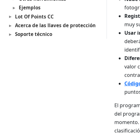
fotogr
Ejemplos
Regist
Lot Of Points CC
muy su
Acerca de las llaves de protección
Usar i
Soporte técnico
deberá
identi
Difere
valor 
contra
Códig
puntos
El program
del progra
momento. A
clasificaci