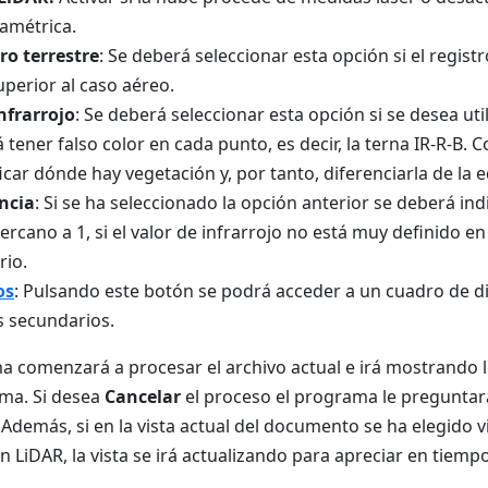
amétrica.
ro terrestre
: Se deberá seleccionar esta opción si el registr
perior al caso aéreo.
nfrarrojo
: Se deberá seleccionar esta opción si se desea util
 tener falso color en cada punto, es decir, la terna IR-R-B. 
ficar dónde hay vegetación y, por tanto, diferenciarla de la e
ncia
: Si se ha seleccionado la opción anterior se deberá ind
cercano a 1, si el valor de infrarrojo no está muy definido e
rio.
os
: Pulsando este botón se podrá acceder a un cuadro de di
 secundarios.
a comenzará a procesar el archivo actual e irá mostrando l
ma. Si desea
Cancelar
el proceso el programa le preguntará
demás, si en la vista actual del documento se ha elegido v
ón LiDAR, la vista se irá actualizando para apreciar en tiemp