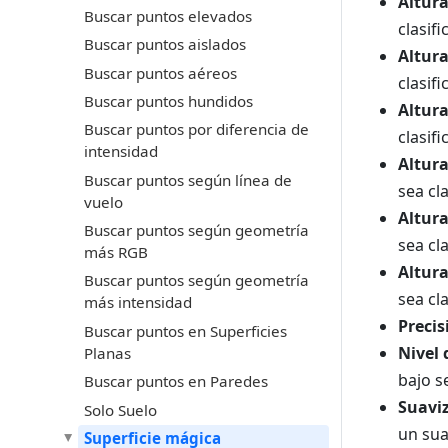
Altur
Buscar puntos elevados
clasif
Buscar puntos aislados
Altura
Buscar puntos aéreos
clasif
Buscar puntos hundidos
Altur
Buscar puntos por diferencia de
clasif
intensidad
Altur
Buscar puntos según línea de
sea cl
vuelo
Altur
Buscar puntos según geometría
sea cl
más RGB
Altur
Buscar puntos según geometría
sea cl
más intensidad
Precis
Buscar puntos en Superficies
Nivel
Planas
bajo s
Buscar puntos en Paredes
Suaviz
Solo Suelo
un sua
Superficie mágica