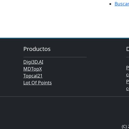
Buscar
Productos
Digi3D.AI
P
MDTopX
c
Topcal21
P
Lot Of Points
c
(C)