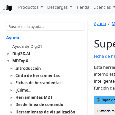
Productos
Descargas
Tienda
Licencias
Ayuda
M
Ayuda
Supe
Ayuda de Digi21
Digi3D.AI
Ficha de h
MDTopX
Esta herra
Introducción
interno es
Cinta de herramientas
inteligent
Fichas de herramientas
función del
¿Cómo...
Herramientas MDT
Desde línea de comando
Herramientas de visualización