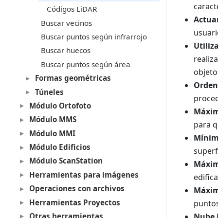
caracte
Códigos LiDAR
Actuar
Buscar vecinos
usuari
Buscar puntos según infrarrojo
Utiliz
Buscar huecos
realiz
Buscar puntos según área
objeto
Formas geométricas
Orden
Túneles
proced
Módulo Ortofoto
Máxim
Módulo MMS
para q
Módulo MMI
Mínim
Módulo Edificios
superf
Módulo ScanStation
Máxim
Herramientas para imágenes
edific
Operaciones con archivos
Máxim
Herramientas Proyectos
puntos
Otras herramientas
Nube 