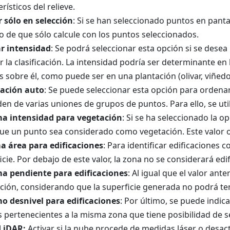
rísticos del relieve.
 sólo en selección
: Si se han seleccionado puntos en pantal
o de que sólo calcule con los puntos seleccionados.
ar intensidad
: Se podrá seleccionar esta opción si se desea
ar la clasificación. La intensidad podría ser determinante en
s sobre él, como puede ser en una plantación (olivar, viñedo
ación auto
: Se puede seleccionar esta opción para ordenar
en de varias uniones de grupos de puntos. Para ello, se uti
a intensidad para vegetación
: Si se ha seleccionado la o
ue un punto sea considerado como vegetación. Este valor os
a área para edificaciones
: Para identificar edificaciones
icie. Por debajo de este valor, la zona no se considerará edif
a pendiente para edificaciones
: Al igual que el valor ant
ación, considerando que la superficie generada no podrá ten
o desnivel para edificaciones
: Por último, se puede indic
 pertenecientes a la misma zona que tiene posibilidad de se
LiDAR:
Activar si la nube procede de medidas láser o desact