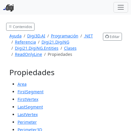
Contenidos
Ayuda
Digi3D.AI
Programación
.NET
Editar
Referencia
Digi21.DigiNG
Digi21.DigiNG.Entities
Clases
ReadOnlyLine
Propiedades
Propiedades
Area
FirstSegment
FirstVertex
LastSegment
LastVertex
Perimeter
Perimeter3D