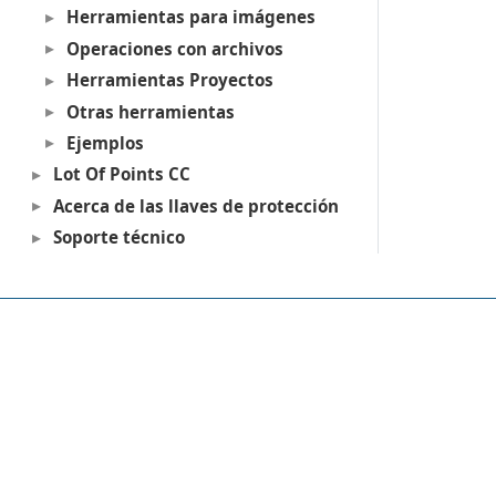
Herramientas para imágenes
Operaciones con archivos
Herramientas Proyectos
Otras herramientas
Ejemplos
Lot Of Points CC
Acerca de las llaves de protección
Soporte técnico
Productos
Digi3D.AI
P
MDTopX
c
Topcal21
P
Lot Of Points
c