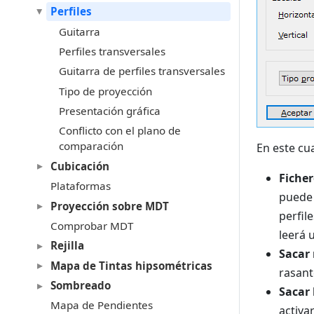
Perfiles
Guitarra
Perfiles transversales
Guitarra de perfiles transversales
Tipo de proyección
Presentación gráfica
Conflicto con el plano de
comparación
En este cu
Cubicación
Ficher
Plataformas
puede 
Proyección sobre MDT
perfil
Comprobar MDT
leerá 
Rejilla
Sacar
Mapa de Tintas hipsométricas
rasant
Sombreado
Sacar 
Mapa de Pendientes
activa