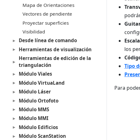
Mapa de Orientaciones
Trans
Vectores de pendiente
podrán
Proyectar superficies
Guita
Visibilidad
config
Desde línea de comando
Escala
los pe
Herramientas de visualización
Códig
Herramientas de edición de la
triangulación
Tipo 
Módulo Viales
Presen
Módulo VirtuaLand
Para poder
Módulo Láser
Módulo Ortofoto
Módulo MMS
Módulo MMI
Módulo Edificios
Módulo ScanStation