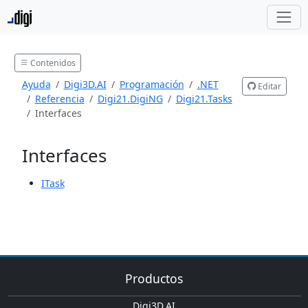
Contenidos
Ayuda
Digi3D.AI
Programación
.NET
Editar
Referencia
Digi21.DigiNG
Digi21.Tasks
Interfaces
Interfaces
ITask
Productos
Digi3D.AI