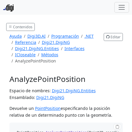
Contenidos
Ayuda
Digi3D.AI
Programación
.NET
Editar
Referencia
Digi21.DigiNG
Digi21.DigiNG.Entities
Interfaces
ICloseable
Métodos
AnalyzePointPosition
AnalyzePointPosition
Espacio de nombres:
Digi21.DigiNG.Entities
Ensamblado:
Digi21.DigiNG
Devuelve un
PointPosition
especificando la posición
relativa de un determinado punto con la geometría.