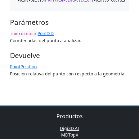
PointPosition 
AnalyzePointPosition
(
Point3D coordinate
)
Parámetros
Point3D
coordinate
Coordenadas del punto a analizar.
Devuelve
PointPosition
Posición relativa del punto con respecto a la geometría.
Productos
Digi3D.AI
MDTopX