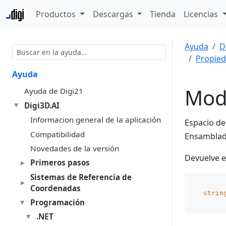
Productos
Descargas
Tienda
Licencias
Ayuda
D
Propie
Ayuda
Mod
Ayuda de Digi21
Digi3D.AI
Informacion general de la aplicación
Espacio d
Compatibilidad
Ensambla
Novedades de la versión
Devuelve e
Primeros pasos
Sistemas de Referencia de
Coordenadas
strin
Programación
.NET