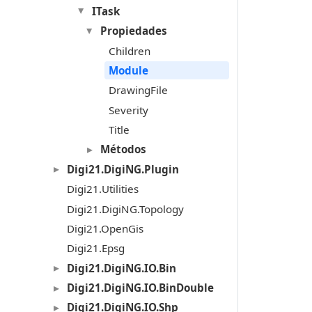
ITask
Propiedades
Children
Module
DrawingFile
Severity
Title
Métodos
Digi21.DigiNG.Plugin
Digi21.Utilities
Digi21.DigiNG.Topology
Digi21.OpenGis
Digi21.Epsg
Digi21.DigiNG.IO.Bin
Digi21.DigiNG.IO.BinDouble
Digi21.DigiNG.IO.Shp