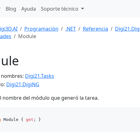
Blog
Ayuda
Soporte técnico
igi3D.AI
Programación
.NET
Referencia
Digi21.Di
dades
Module
ule
e nombres:
Digi21.Tasks
do:
Digi21.DigiNG
l nombre del módulo que generó la tarea.
g
 Module { 
get