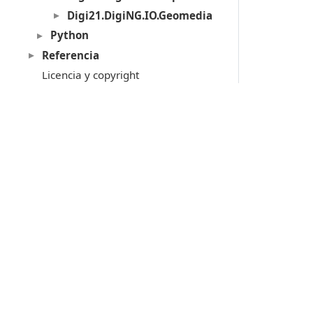
Digi21.DigiNG.IO.Geomedia
Python
Referencia
Licencia y copyright
MDTopX
Lot Of Points CC
Acerca de las llaves de protección
Soporte técnico
Productos
Digi3D.AI
P
MDTopX
c
Topcal21
P
Lot Of Points
c