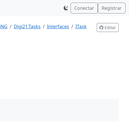
Conectar
Registrar
giNG
Digi21.Tasks
Interfaces
ITask
Editar