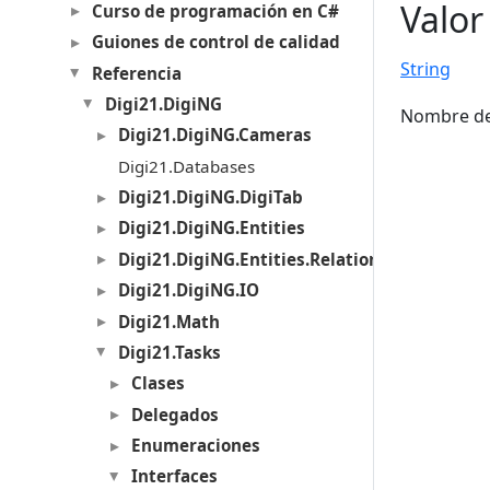
Valor
Curso de programación en C#
Guiones de control de calidad
String
Referencia
Digi21.DigiNG
Nombre de
Digi21.DigiNG.Cameras
Digi21.Databases
Digi21.DigiNG.DigiTab
Digi21.DigiNG.Entities
Digi21.DigiNG.Entities.Relations
Digi21.DigiNG.IO
Digi21.Math
Digi21.Tasks
Clases
Delegados
Enumeraciones
Interfaces