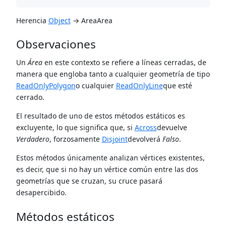
Herencia
Object
→ AreaArea
Observaciones
Un
Área
en este contexto se refiere a líneas cerradas, de
manera que engloba tanto a cualquier geometría de tipo
ReadOnlyPolygon
o cualquier
ReadOnlyLine
que esté
cerrado.
El resultado de uno de estos métodos estáticos es
excluyente, lo que significa que, si
Across
devuelve
Verdadero
, forzosamente
Disjoint
devolverá
Falso
.
Estos métodos únicamente analizan vértices existentes,
es decir, que si no hay un vértice común entre las dos
geometrías que se cruzan, su cruce pasará
desapercibido.
Métodos estáticos