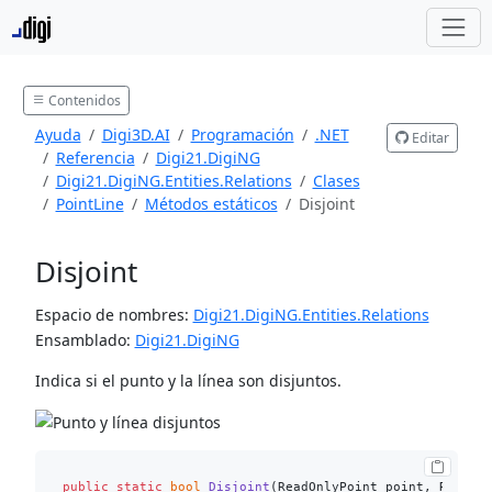
Contenidos
Ayuda
Digi3D.AI
Programación
.NET
Editar
Referencia
Digi21.DigiNG
Digi21.DigiNG.Entities.Relations
Clases
PointLine
Métodos estáticos
Disjoint
Disjoint
Espacio de nombres:
Digi21.DigiNG.Entities.Relations
Ensamblado:
Digi21.DigiNG
Indica si el punto y la línea son disjuntos.
public
static
bool
Disjoint
(
ReadOnlyPoint point, ReadOn