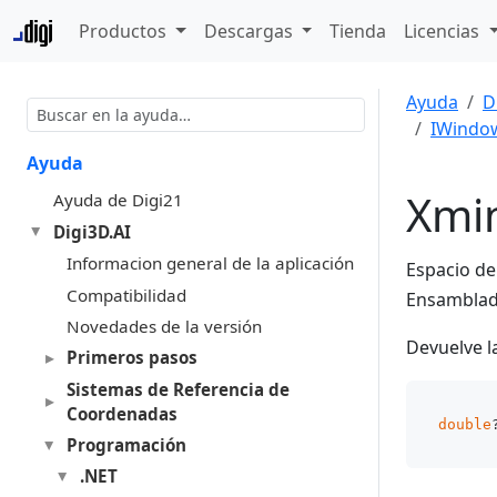
Productos
Descargas
Tienda
Licencias
Ayuda
D
IWindo
Ayuda
Xmi
Ayuda de Digi21
Digi3D.AI
Informacion general de la aplicación
Espacio d
Compatibilidad
Ensambla
Novedades de la versión
Devuelve l
Primeros pasos
Sistemas de Referencia de
Coordenadas
double
Programación
.NET