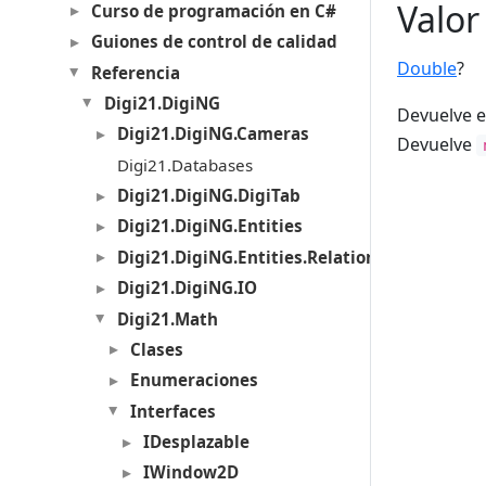
Valor
Curso de programación en C#
Guiones de control de calidad
Double
?
Referencia
Digi21.DigiNG
Devuelve e
Digi21.DigiNG.Cameras
Devuelve
Digi21.Databases
Digi21.DigiNG.DigiTab
Digi21.DigiNG.Entities
Digi21.DigiNG.Entities.Relations
Digi21.DigiNG.IO
Digi21.Math
Clases
Enumeraciones
Interfaces
IDesplazable
IWindow2D