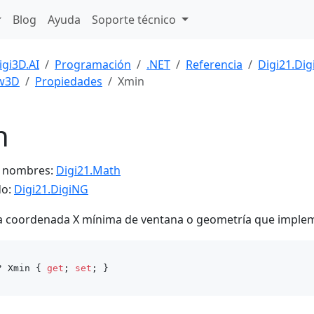
Blog
Ayuda
Soporte técnico
igi3D.AI
Programación
.NET
Referencia
Digi21.Di
w3D
Propiedades
Xmin
n
e nombres:
Digi21.Math
do:
Digi21.DigiNG
a coordenada X mínima de ventana o geometría que impleme
? Xmin { 
get
; 
set