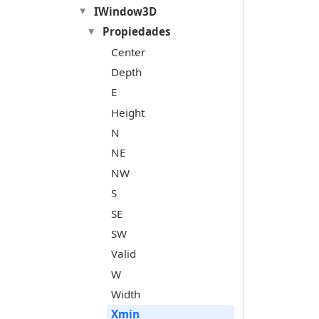
IWindow3D
Propiedades
Center
Depth
E
Height
N
NE
NW
S
SE
SW
Valid
W
Width
Xmin