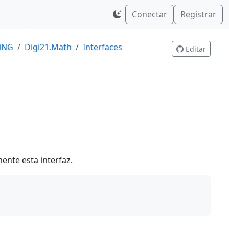
Conectar
Registrar
giNG
Digi21.Math
Interfaces
Editar
nte esta interfaz.